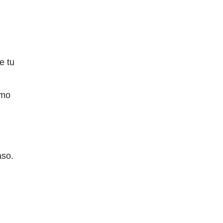
e tu
umo
aso.