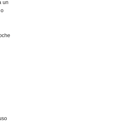
a un
 o
coche
uso